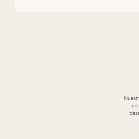
Nuestr
con
dese