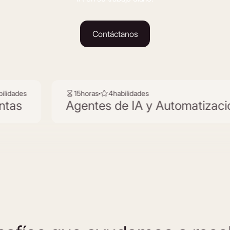
Contáctanos
15
horas
4
habilidades
Agentes de IA y Automatización Int