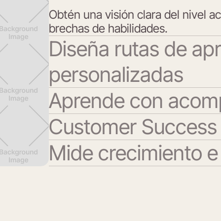
Obtén una visión clara del nivel a
brechas de habilidades.
Diseña rutas de ap
personalizadas
Aprende con acom
Construye planes de formación al
Customer Success
Sesiones en vivo, casos prácticos 
Mide crecimiento e
Un aliado que acompaña a tu emp
Haz seguimiento al progreso con 
vinculados a los resultados del ne