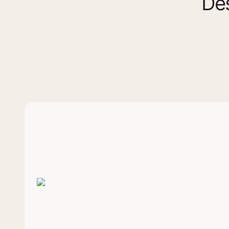
Des
Falta de tiempo para capacitarse
Los equipos no técnicos necesitan una
formación ágil, enfocada y fácil de aplicar
desde el día uno.