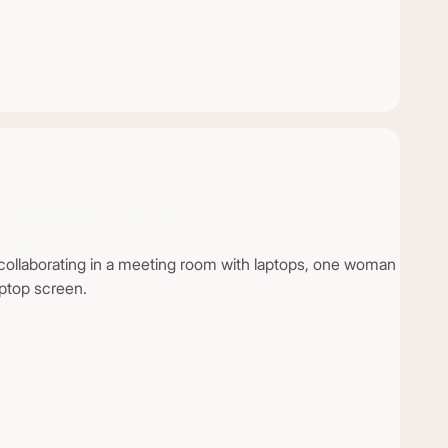
de un plan claro
equipos para integrar la IA en
s diarias.