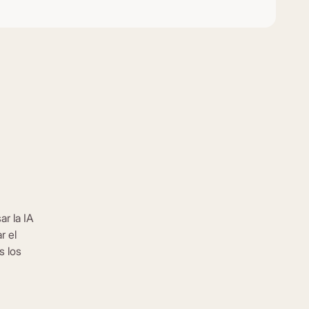
r la IA
r el
s los