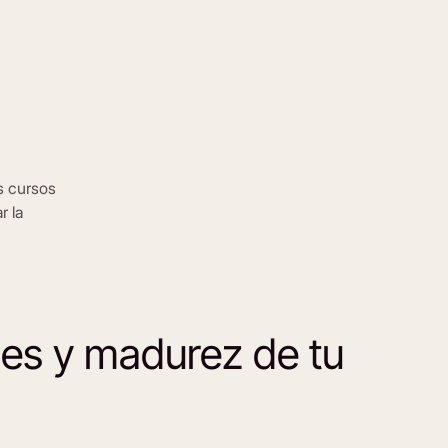
s cursos
r la
des y madurez de tu