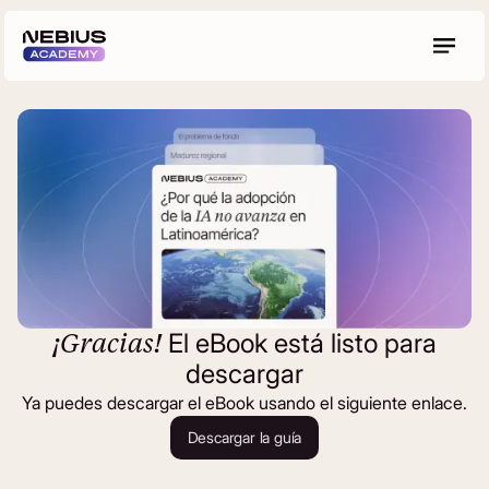
Infografías
Descubre las herramientas y
Eventos
prácticas detrás de sistemas de IA
eBooks
escalables
Artículos
Guías
Test de Madurez en IA
Invertiste en IA.
Descargar el eBook
Ahora descubre si realmente funciona.
¡Gracias!
El eBook está listo para
Descubre tu nivel de IA
descargar
Ya puedes descargar el eBook usando el siguiente enlace.
Descargar la guía