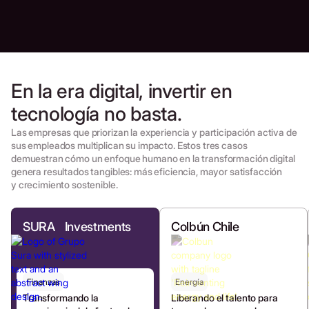
Ahorro de tiempo
Empleados
impactados
En la era digital, invertir en
+150%
2,300+
tecnología no basta.
Las empresas que priorizan la experiencia y participación activa de
sus empleados multiplican su impacto. Estos tres casos
demuestran cómo un enfoque humano en la transformación digital
genera resultados tangibles: más eficiencia, mayor satisfacción
y crecimiento sostenible.
SURA Investments
Colbún Chile
Finanzas
Energía
Transformando la
Liberando el talento para